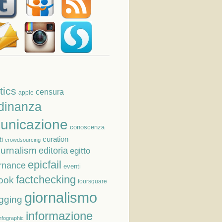
tics
censura
apple
adinanza
unicazione
conoscenza
curation
i
crowdsourcing
ournalism
editoria
egitto
epicfail
rnance
eventi
factchecking
ook
foursquare
giornalismo
gging
informazione
nfographic