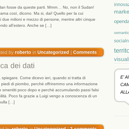
innova
udan fosse da queste parti. Mmm… No, non il Sudan!
marke
iama così, dicono. Ma si, dai! Quello per la cui
 due milioni e mezzo di persone, mentre altri cinque
openda
endo all’estero. Anche se […]
semanti
social
territ
visual
E' 
, spiegare. Come dicevo ieri, quando si tratta di
i piedi di piombo, perché offriremmo una informazione
CAM
e smentiti poco dopo e perché accumulando passi falsi
ALL
ilità. Poco fa grazie a Luigi vengo a conoscenza di un
sulla […]