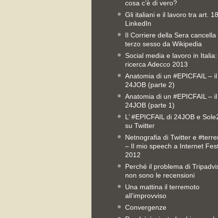
cosa c’è di vero?
Gli italiani e il lavoro tra art. 1
LinkedIn
Il Corriere della Sera cancella 
terzo sesso da Wikipedia
Social media e lavoro in Italia:
ricerca Adecco 2013
Anatomia di un #EPICFAIL – il
24JOB (parte 2)
Anatomia di un #EPICFAIL – il
24JOB (parte 1)
L’ #EPICFAIL di 24JOB e Sol
su Twitter
Netnografia di Twitter e #terr
– Il mio speech a Internet Fest
2012
Perché il problema di Tripadvi
non sono le recensioni
Una mattina il terremoto
all’improvviso
Convergenze