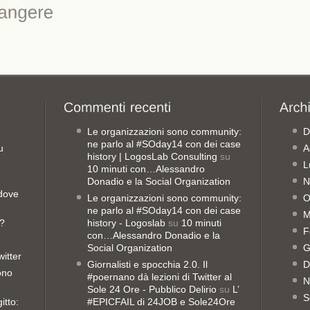
Le organizzazioni sono community:
D
ne parlo al #SOday14 con dei case
u
A
history | LogosLab Consulting
su
L
10 minuti con…Alessandro
Donadio e la Social Organization
N
 dove
Le organizzazioni sono community:
O
ne parlo al #SOday14 con dei case
M
o?
history - Logoslab
su
10 minuti
F
con…Alessandro Donadio e la
Social Organization
G
witter
Giornalisti e spocchia 2.0. Il
D
sono
#poernano dà lezioni di Twitter al
N
Sole 24 Ore - Pubblico Delirio
su
L’
S
itto:
#EPICFAIL di 24JOB e Sole24Ore