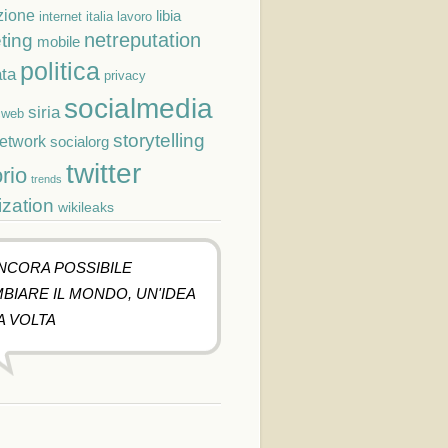
zione
libia
lavoro
internet
italia
netreputation
ting
mobile
politica
ta
privacy
socialmedia
siria
cweb
storytelling
network
socialorg
twitter
orio
trends
ization
wikileaks
ANCORA POSSIBILE
BIARE IL MONDO, UN'IDEA
A VOLTA