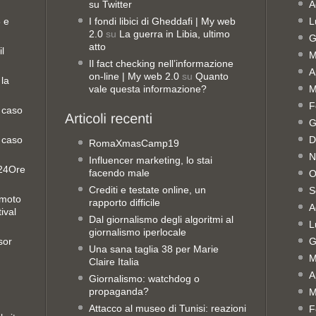
su Twitter
A
8 e
I fondi libici di Gheddafi | My web
L
2.0
su
La guerra in Libia, ultimo
G
atto
il
M
Il fact checking nell’informazione
A
on-line | My web 2.0
su
Quanto
 la
vale questa informazione?
M
F
 caso
G
 caso
D
RomaXmasCamp19
N
Influencer marketing, lo stai
e24Ore
facendo male
O
Crediti e testate online, un
S
emoto
rapporto difficile
A
ival
Dal giornalismo degli algoritmi al
L
giornalismo iperlocale
sor
G
Una sana taglia 38 per Marie
M
Claire Italia
A
Giornalismo: watchdog o
propaganda?
M
Attacco al museo di Tunisi: reazioni
F