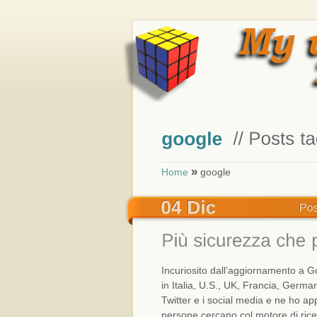
»
Home
google
Incuriosito dall’aggiornamento a G
in Italia, U.S., UK, Francia, German
Twitter e i social media e ne ho ap
persone cercano col motore di ric