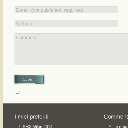
E-mail (not published, required)
Website
Comment
Submit
SMX Milan 2014
Le orga