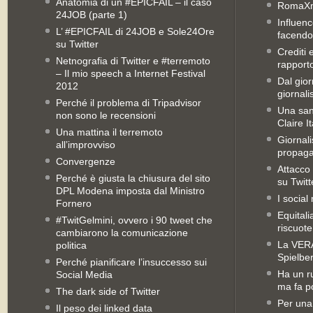
Anatomia di un #EPICFAIL – il caso
RomaX
24JOB (parte 1)
Influenc
L’ #EPICFAIL di 24JOB e Sole24Ore
facendo
su Twitter
Crediti 
Netnografia di Twitter e #terremoto
rapporto 
– Il mio speech a Internet Festival
Dal gior
2012
giornali
Perché il problema di Tripadvisor
Una san
non sono le recensioni
Claire It
Una mattina il terremoto
Giornal
all’improvviso
propag
Convergenze
Attacco 
Perché è giusta la chiusura del sito
su Twitt
DPL Modena imposta dal Ministro
I social
Fornero
Equitali
#TwitGelmini, ovvero i 90 tweet che
riscuot
cambiarono la comunicazione
La VERA 
politica
Spielbe
Perché pianificare l’insuccesso sui
Ha un ru
Social Media
ma fa po
The dark side of Twitter
Per una
Il peso dei linked data