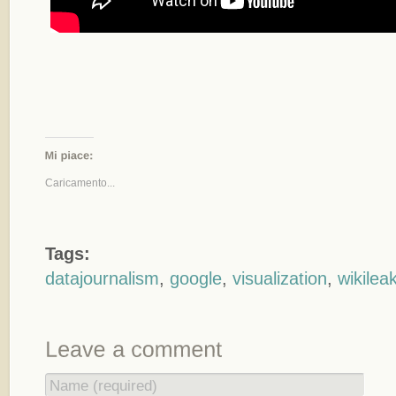
Caricamento...
Tags:
datajournalism
,
google
,
visualization
,
wikilea
Name (required)