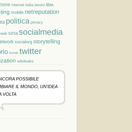
zione
libia
lavoro
internet
italia
netreputation
ting
mobile
politica
ta
privacy
socialmedia
siria
cweb
storytelling
network
socialorg
twitter
orio
trends
ization
wikileaks
ANCORA POSSIBILE
BIARE IL MONDO, UN'IDEA
A VOLTA