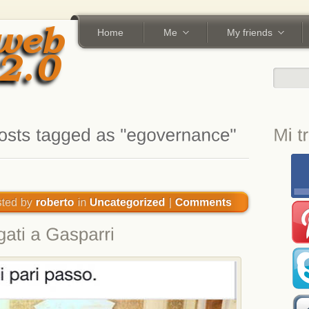
Home
Me
My friends