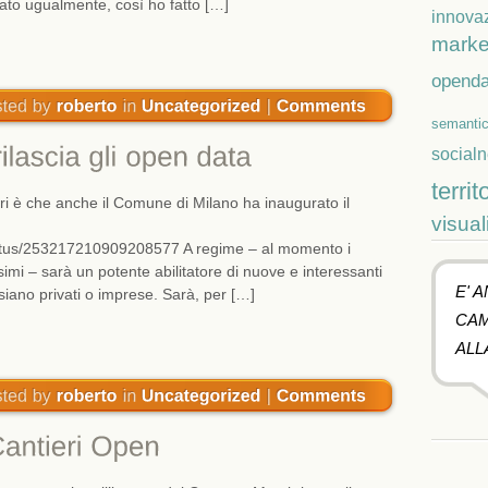
ato ugualmente, così ho fatto […]
innova
marke
openda
semanti
social
territ
eri è che anche il Comune di Milano ha inaugurato il
visual
status/253217210909208577 A regime – al momento i
simi – sarà un potente abilitatore di nuove e interessanti
E' 
e siano privati o imprese. Sarà, per […]
CAM
ALL