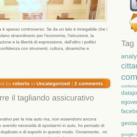
dia è spesso controverso. Se da un lato è innegabile che i
no straordinario per l’economia, l’istruzione, la
ione e la libertà di espressione, dall’altro i politici
confidenza con strumenti, cultura, dinamiche e
analy
citt
com
contenut
dataj
egove
faceb
curativo per la mia auto ma, non essendomi ancora
geota
 e avendo necessità di spostarmi in auto, ho pensato di
n duplicato e di esporlo in questo modo. Ovviamente, mi
google
i