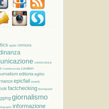
tics
censura
apple
adinanza
unicazione
conoscenza
curation
i
crowdsourcing
ournalism
editoria
egitto
epicfail
rnance
eventi
factchecking
ook
foursquare
giornalismo
gging
informazione
nfographic