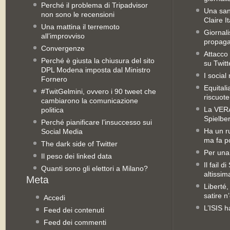
Perché il problema di Tripadvisor
Una san
non sono le recensioni
Claire It
Una mattina il terremoto
Giornal
all’improvviso
propag
Convergenze
Attacco 
Perché è giusta la chiusura del sito
su Twitt
DPL Modena imposta dal Ministro
I social
Fornero
Equitali
#TwitGelmini, ovvero i 90 tweet che
riscuot
cambiarono la comunicazione
La VERA 
politica
Spielbe
Perché pianificare l’insuccesso sui
Ha un ru
Social Media
ma fa po
The dark side of Twitter
Per una
Il peso dei linked data
Il fail 
Quanti sono gli elettori a Milano?
altissim
Liberté,
satire n
Accedi
L’ISIS h
Feed dei contenuti
Feed dei commenti