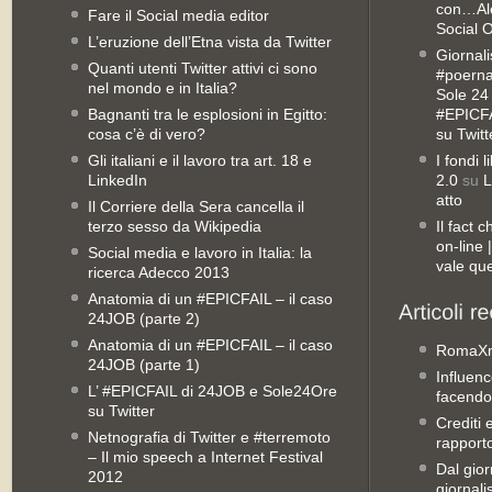
con…Ale
Fare il Social media editor
Social 
L’eruzione dell’Etna vista da Twitter
Giornali
Quanti utenti Twitter attivi ci sono
#poernan
nel mondo e in Italia?
Sole 24 
Bagnanti tra le esplosioni in Egitto:
#EPICFA
cosa c’è di vero?
su Twitt
Gli italiani e il lavoro tra art. 18 e
I fondi 
LinkedIn
2.0
su
L
atto
Il Corriere della Sera cancella il
terzo sesso da Wikipedia
Il fact 
on-line
Social media e lavoro in Italia: la
vale qu
ricerca Adecco 2013
Anatomia di un #EPICFAIL – il caso
24JOB (parte 2)
Anatomia di un #EPICFAIL – il caso
RomaX
24JOB (parte 1)
Influenc
L’ #EPICFAIL di 24JOB e Sole24Ore
facendo
su Twitter
Crediti 
Netnografia di Twitter e #terremoto
rapporto 
– Il mio speech a Internet Festival
Dal gior
2012
giornali