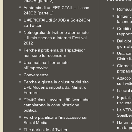
24JOB (parte 2)
Anatomia di un #EPICFAIL – il caso
RomaX
24JOB (parte 1)
Influenc
L’ #EPICFAIL di 24JOB e Sole24Ore
facendo
su Twitter
Crediti 
Netnografia di Twitter e #terremoto
rapporto 
– Il mio speech a Internet Festival
Dal gior
2012
giornali
Perché il problema di Tripadvisor
Una san
non sono le recensioni
Claire It
Una mattina il terremoto
Giornal
all’improvviso
propag
Convergenze
Attacco 
Perché è giusta la chiusura del sito
su Twitt
DPL Modena imposta dal Ministro
I social
Fornero
Equitali
#TwitGelmini, ovvero i 90 tweet che
riscuot
cambiarono la comunicazione
La VERA 
politica
Spielbe
Perché pianificare l’insuccesso sui
Ha un ru
Social Media
ma fa po
The dark side of Twitter