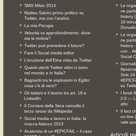
SMX Milan 2014
Le orga
ne parl
Matteo Salvini primo politico su
history
Twitter, ma con l’aiutino
10 minu
La mia Perugia
Donadio
Velocità vs approfondimento: dove
Le orga
sta la notizia?
ne parl
Twitter può prevedere il futuro?
history 
con…Ale
Fare il Social media editor
Social 
L’eruzione dell’Etna vista da Twitter
Giornali
Quanti utenti Twitter attivi ci sono
#poernan
nel mondo e in Italia?
Sole 24 
Bagnanti tra le esplosioni in Egitto:
#EPICFA
cosa c’è di vero?
su Twitt
Gli italiani e il lavoro tra art. 18 e
I fondi 
LinkedIn
2.0
su
L
atto
Il Corriere della Sera cancella il
terzo sesso da Wikipedia
Il fact 
on-line
Social media e lavoro in Italia: la
vale qu
ricerca Adecco 2013
Anatomia di un #EPICFAIL – il caso