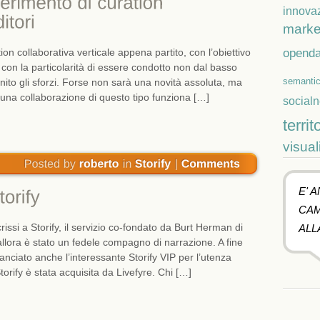
innova
marke
openda
on collaborativa verticale appena partito, con l’obiettivo
e con la particolarità di essere condotto non dal basso
ito gli sforzi. Forse non sarà una novità assoluta, ma
semanti
una collaborazione di questo tipo funziona […]
social
territ
visual
E' 
CAM
issi a Storify, il servizio co-fondato da Burt Herman di
ALL
llora è stato un fedele compagno di narrazione. A fine
anciato anche l’interessante Storify VIP per l’utenza
Storify è stata acquisita da Livefyre. Chi […]