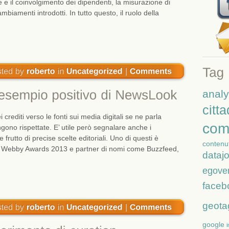
e e il coinvolgimento dei dipendenti, la misurazione di
mbiamenti introdotti. In tutto questo, il ruolo della
analy
citt
 crediti verso le fonti sui media digitali se ne parla
com
ono rispettate. E’ utile però segnalare anche i
frutto di precise scelte editoriali. Uno di questi è
contenut
ai Webby Awards 2013 e partner di nomi come Buzzfeed,
dataj
egove
faceb
geota
google
i