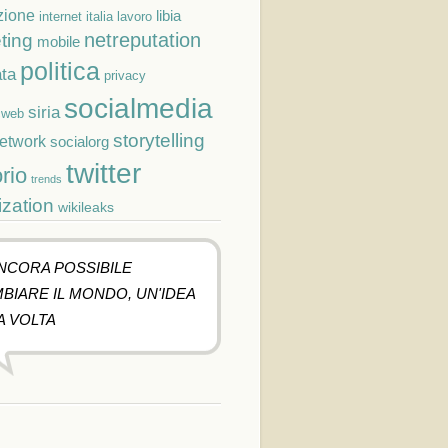
zione
libia
lavoro
internet
italia
netreputation
ting
mobile
politica
ta
privacy
socialmedia
siria
cweb
storytelling
network
socialorg
twitter
orio
trends
ization
wikileaks
ANCORA POSSIBILE
BIARE IL MONDO, UN'IDEA
A VOLTA