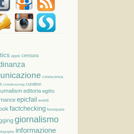
tics
censura
apple
adinanza
unicazione
conoscenza
curation
i
crowdsourcing
ournalism
editoria
egitto
epicfail
rnance
eventi
factchecking
ook
foursquare
giornalismo
gging
informazione
nfographic