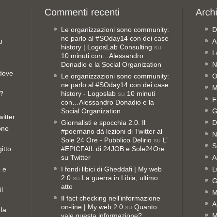
Le organizzazioni sono community:
D
ne parlo al #SOday14 con dei case
u
A
history | LogosLab Consulting
su
L
10 minuti con…Alessandro
Donadio e la Social Organization
N
 dove
Le organizzazioni sono community:
O
ne parlo al #SOday14 con dei case
M
o?
history - Logoslab
su
10 minuti
F
con…Alessandro Donadio e la
Social Organization
G
witter
Giornalisti e spocchia 2.0. Il
D
sono
#poernano dà lezioni di Twitter al
N
Sole 24 Ore - Pubblico Delirio
su
L’
S
itto:
#EPICFAIL di 24JOB e Sole24Ore
su Twitter
A
8 e
I fondi libici di Gheddafi | My web
L
2.0
su
La guerra in Libia, ultimo
G
atto
il
M
Il fact checking nell’informazione
A
on-line | My web 2.0
su
Quanto
 la
vale questa informazione?
M