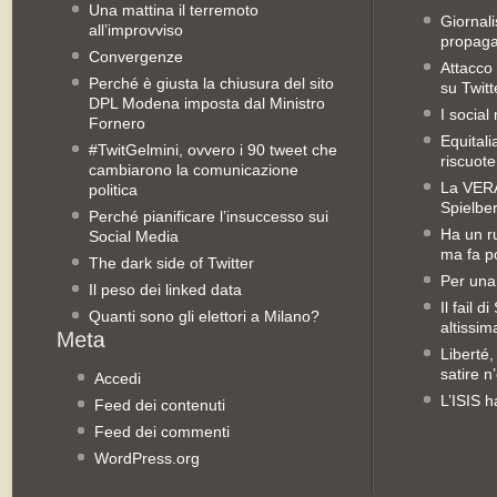
Una mattina il terremoto
Giornal
all’improvviso
propag
Convergenze
Attacco 
Perché è giusta la chiusura del sito
su Twitt
DPL Modena imposta dal Ministro
I social
Fornero
Equitali
#TwitGelmini, ovvero i 90 tweet che
riscuot
cambiarono la comunicazione
La VERA 
politica
Spielbe
Perché pianificare l’insuccesso sui
Ha un ru
Social Media
ma fa po
The dark side of Twitter
Per una
Il peso dei linked data
Il fail 
Quanti sono gli elettori a Milano?
altissim
Liberté,
satire n
Accedi
L’ISIS h
Feed dei contenuti
Feed dei commenti
WordPress.org