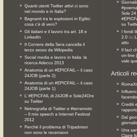
Giornali
Quanti utenti Twitter attivi ci sono
#poernan
nel mondo e in Italia?
Sole 24 
Bagnanti tra le esplosioni in Egitto:
#EPICFA
cosa c’è di vero?
su Twitt
Gli italiani e il lavoro tra art. 18 e
I fondi 
LinkedIn
2.0
su
L
atto
Il Corriere della Sera cancella il
terzo sesso da Wikipedia
Il fact 
on-line
Social media e lavoro in Italia: la
vale qu
ricerca Adecco 2013
Anatomia di un #EPICFAIL – il caso
24JOB (parte 2)
Anatomia di un #EPICFAIL – il caso
RomaX
24JOB (parte 1)
Influenc
L’ #EPICFAIL di 24JOB e Sole24Ore
facendo
su Twitter
Crediti 
Netnografia di Twitter e #terremoto
rapporto 
– Il mio speech a Internet Festival
Dal gior
2012
giornali
Perché il problema di Tripadvisor
Una san
non sono le recensioni
Claire It