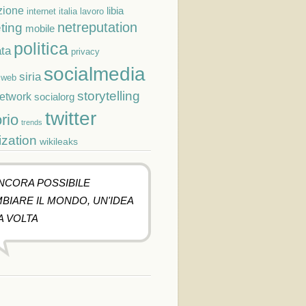
zione
libia
lavoro
internet
italia
netreputation
ting
mobile
politica
ta
privacy
socialmedia
siria
cweb
storytelling
network
socialorg
twitter
orio
trends
ization
wikileaks
ANCORA POSSIBILE
BIARE IL MONDO, UN'IDEA
A VOLTA