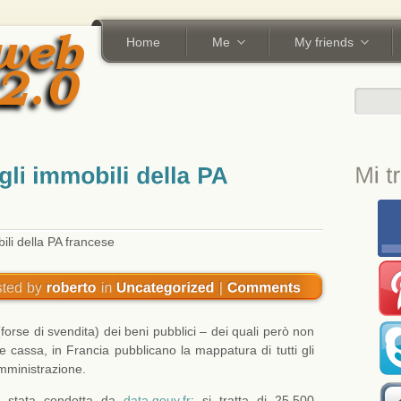
Home
Me
My friends
ili della PA francese
 (forse di svendita) dei beni pubblici – dei quali però non
e cassa, in Francia pubblicano la mappatura di tutti gli
Amministrazione.
stata condotta da
data.gouv.fr
: si tratta di 25.500