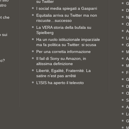
 sito
su Twitter
G
stro
I social media spiegati a Gasparri
D
Equitalia arriva su Twitter ma non
et che
N
riscuote…successo
O
La VERA storia della bufala su
A
Spielberg
o sui
L
Ha un ruolo istituzionale imparziale
ma fa politica su Twitter: si scusa
G
Per una corretta informazione
M
Il fail di Sony su Amazon, in
A
no?
altissima definizione
M
Liberté, Egalité, Fraternité. La
F
satire n’est pas arrêté
G
L’ISIS ha aperto il televoto
D
O
S
A
L
G
M