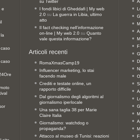
su Twitter
A
8 e
I fondi libici di Gheddafi | My web
L
2.0
su
La guerra in Libia, ultimo
G
atto
il
M
Il fact checking nell’informazione
A
on-line | My web 2.0
su
Quanto
 la
vale questa informazione?
M
F
 caso
G
 caso
D
RomaXmasCamp19
N
Influencer marketing, lo stai
e24Ore
facendo male
O
Crediti e testate online, un
S
emoto
rapporto difficile
A
ival
Dal giornalismo degli algoritmi al
L
giornalismo iperlocale
sor
G
Una sana taglia 38 per Marie
M
Claire Italia
A
Giornalismo: watchdog o
propaganda?
M
Attacco al museo di Tunisi: reazioni
F