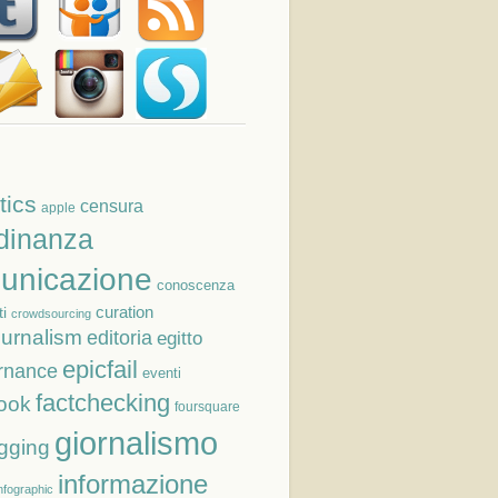
tics
censura
apple
adinanza
unicazione
conoscenza
curation
i
crowdsourcing
ournalism
editoria
egitto
epicfail
rnance
eventi
factchecking
ook
foursquare
giornalismo
gging
informazione
nfographic