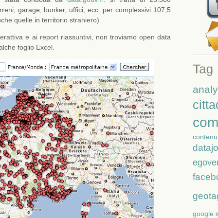
rreni, garage, bunker, uffici, ecc. per complessivi 107,5
che quelle in territorio straniero).
nterattiva e ai report riassuntivi, non troviamo open data
lche foglio Excel.
analy
citt
com
contenut
dataj
egove
faceb
geota
google
i