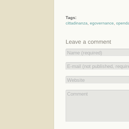
Tags:
cittadinanza
,
egovernance
,
openda
Name (required)
E-mail (not published, requir
Website
Comment