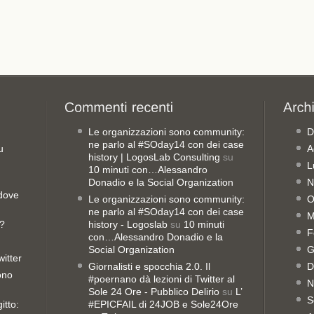
Le organizzazioni sono community:
D
ne parlo al #SOday14 con dei case
u
A
history | LogosLab Consulting
su
L
10 minuti con…Alessandro
Donadio e la Social Organization
N
 dove
Le organizzazioni sono community:
O
ne parlo al #SOday14 con dei case
M
o?
history - Logoslab
su
10 minuti
F
con…Alessandro Donadio e la
Social Organization
G
witter
Giornalisti e spocchia 2.0. Il
D
sono
#poernano dà lezioni di Twitter al
N
Sole 24 Ore - Pubblico Delirio
su
L’
S
itto:
#EPICFAIL di 24JOB e Sole24Ore