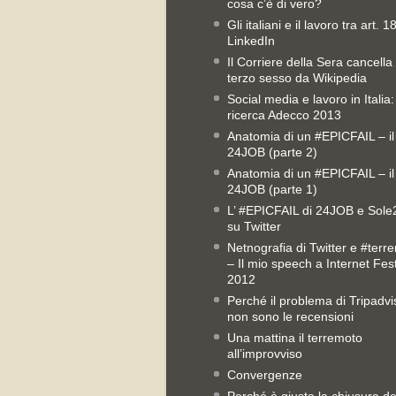
cosa c’è di vero?
Gli italiani e il lavoro tra art. 1
LinkedIn
Il Corriere della Sera cancella 
terzo sesso da Wikipedia
Social media e lavoro in Italia:
ricerca Adecco 2013
Anatomia di un #EPICFAIL – il
24JOB (parte 2)
Anatomia di un #EPICFAIL – il
24JOB (parte 1)
L’ #EPICFAIL di 24JOB e Sol
su Twitter
Netnografia di Twitter e #terr
– Il mio speech a Internet Fest
2012
Perché il problema di Tripadvi
non sono le recensioni
Una mattina il terremoto
all’improvviso
Convergenze