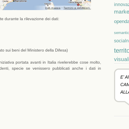
innova
marke
te durante la rilevazione dei dati:
openda
semanti
social
territ
to sui beni del Ministero della Difesa)
visual
iativa portata avanti in Italia rivelerebbe cose molto,
enti, specie se venissero pubblicati anche i dati in
E' 
CAM
ALL