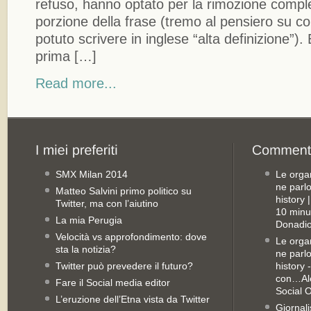
refuso, hanno optato per la rimozione comple
porzione della frase (tremo al pensiero su 
potuto scrivere in inglese “alta definizione”)
prima […]
Read more...
SMX Milan 2014
Le orga
ne parl
Matteo Salvini primo politico su
history
Twitter, ma con l’aiutino
10 minu
La mia Perugia
Donadio
Velocità vs approfondimento: dove
Le orga
sta la notizia?
ne parl
Twitter può prevedere il futuro?
history 
con…Ale
Fare il Social media editor
Social 
L’eruzione dell’Etna vista da Twitter
Giornali