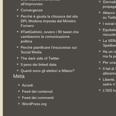
Giornal
all’improvviso
propag
Convergenze
Attacco 
Perché è giusta la chiusura del sito
su Twitt
DPL Modena imposta dal Ministro
I social
Fornero
Equitali
#TwitGelmini, ovvero i 90 tweet che
riscuot
cambiarono la comunicazione
La VERA 
politica
Spielbe
Perché pianificare l’insuccesso sui
Ha un ru
Social Media
ma fa po
The dark side of Twitter
Per una
Il peso dei linked data
Il fail 
Quanti sono gli elettori a Milano?
altissim
Liberté,
satire n
Accedi
L’ISIS h
Feed dei contenuti
Feed dei commenti
WordPress.org