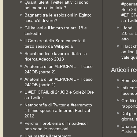
Quanti utenti Twitter attivi ci sono
#poernan
nel mondo e in Italia?
Sole 24 
Bagnanti tra le esplosioni in Egitto:
#EPICFA
cosa c’è di vero?
su Twitt
Gli italiani e il lavoro tra art. 18 e
I fondi 
LinkedIn
2.0
su
L
atto
Il Corriere della Sera cancella il
terzo sesso da Wikipedia
Il fact 
on-line
Social media e lavoro in Italia: la
vale qu
ricerca Adecco 2013
Anatomia di un #EPICFAIL – il caso
24JOB (parte 2)
Anatomia di un #EPICFAIL – il caso
RomaX
24JOB (parte 1)
Influenc
L’ #EPICFAIL di 24JOB e Sole24Ore
facendo
su Twitter
Crediti 
Netnografia di Twitter e #terremoto
rapporto 
– Il mio speech a Internet Festival
Dal gior
2012
giornali
Perché il problema di Tripadvisor
Una san
non sono le recensioni
Claire It
Una mattina il terremoto