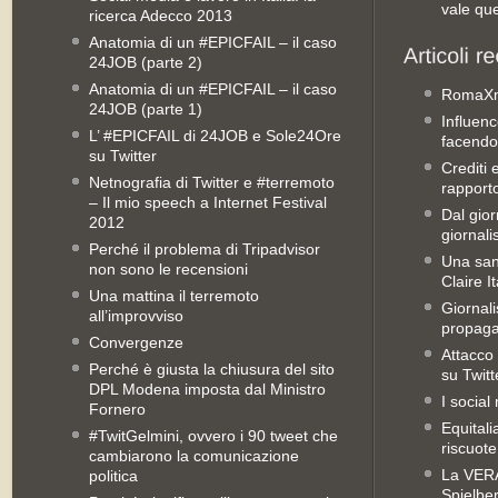
vale qu
ricerca Adecco 2013
Anatomia di un #EPICFAIL – il caso
24JOB (parte 2)
Anatomia di un #EPICFAIL – il caso
RomaX
24JOB (parte 1)
Influenc
L’ #EPICFAIL di 24JOB e Sole24Ore
facendo
su Twitter
Crediti 
Netnografia di Twitter e #terremoto
rapporto 
– Il mio speech a Internet Festival
Dal gior
2012
giornali
Perché il problema di Tripadvisor
Una san
non sono le recensioni
Claire It
Una mattina il terremoto
Giornal
all’improvviso
propag
Convergenze
Attacco 
Perché è giusta la chiusura del sito
su Twitt
DPL Modena imposta dal Ministro
I social
Fornero
Equitali
#TwitGelmini, ovvero i 90 tweet che
riscuot
cambiarono la comunicazione
La VERA 
politica
Spielbe