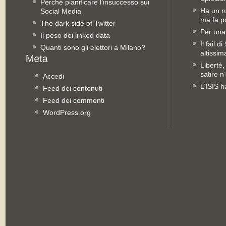
Perché pianificare l’insuccesso sui
Ha un ru
Social Media
ma fa po
The dark side of Twitter
Per una
Il peso dei linked data
Il fail 
Quanti sono gli elettori a Milano?
altissim
Liberté,
satire n
Accedi
L’ISIS h
Feed dei contenuti
Feed dei commenti
WordPress.org