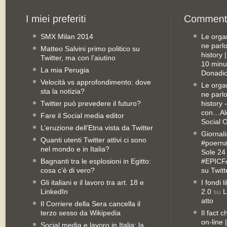
SMX Milan 2014
Le orga
ne parl
Matteo Salvini primo politico su
history
Twitter, ma con l’aiutino
10 minu
La mia Perugia
Donadio
Velocità vs approfondimento: dove
Le orga
sta la notizia?
ne parl
Twitter può prevedere il futuro?
history 
con…Ale
Fare il Social media editor
Social 
L’eruzione dell’Etna vista da Twitter
Giornali
Quanti utenti Twitter attivi ci sono
#poernan
nel mondo e in Italia?
Sole 24 
Bagnanti tra le esplosioni in Egitto:
#EPICFA
cosa c’è di vero?
su Twitt
Gli italiani e il lavoro tra art. 18 e
I fondi 
LinkedIn
2.0
su
L
atto
Il Corriere della Sera cancella il
terzo sesso da Wikipedia
Il fact 
on-line
Social media e lavoro in Italia: la