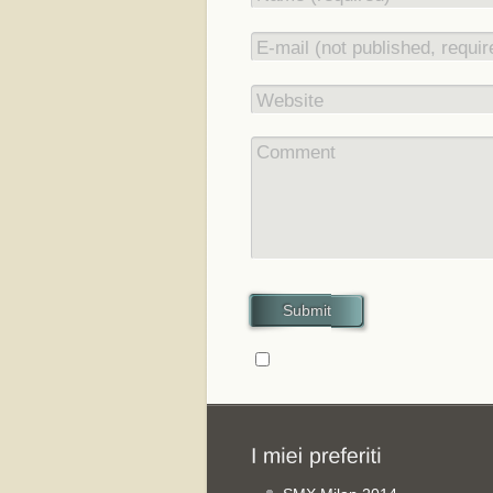
E-mail (not published, requir
Website
Comment
Submit