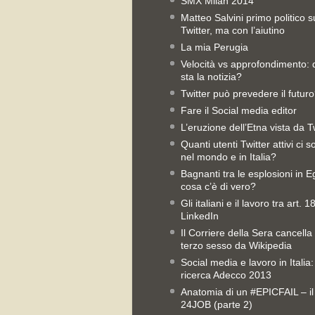
SMX Milan 2014
Matteo Salvini primo politico s
Twitter, ma con l’aiutino
La mia Perugia
Velocità vs approfondimento:
sta la notizia?
Twitter può prevedere il futur
Fare il Social media editor
L’eruzione dell’Etna vista da T
Quanti utenti Twitter attivi ci 
nel mondo e in Italia?
Bagnanti tra le esplosioni in Eg
cosa c’è di vero?
Gli italiani e il lavoro tra art. 1
LinkedIn
Il Corriere della Sera cancella 
terzo sesso da Wikipedia
Social media e lavoro in Italia:
ricerca Adecco 2013
Anatomia di un #EPICFAIL – il
24JOB (parte 2)