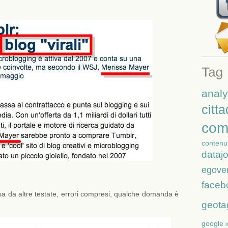
analy
citt
com
contenut
dataj
egove
faceb
esa da altre testate, errori compresi, qualche domanda è
geota
google
i