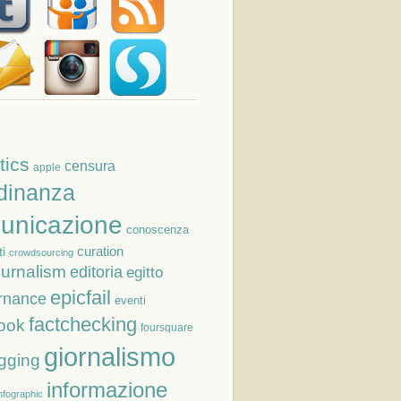
tics
censura
apple
adinanza
unicazione
conoscenza
curation
i
crowdsourcing
ournalism
editoria
egitto
epicfail
rnance
eventi
factchecking
ook
foursquare
giornalismo
gging
informazione
nfographic