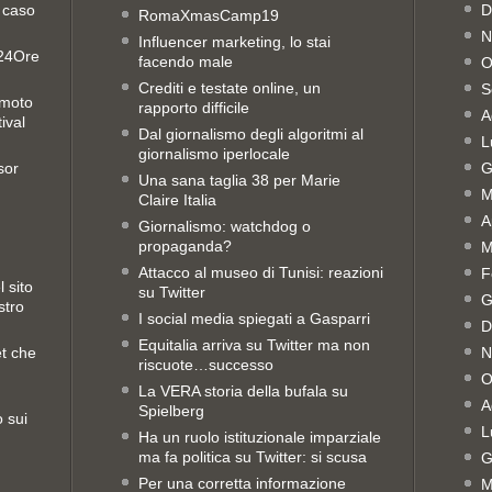
 caso
D
RomaXmasCamp19
N
Influencer marketing, lo stai
e24Ore
facendo male
O
Crediti e testate online, un
S
emoto
rapporto difficile
A
ival
Dal giornalismo degli algoritmi al
L
giornalismo iperlocale
sor
G
Una sana taglia 38 per Marie
M
Claire Italia
A
Giornalismo: watchdog o
propaganda?
M
Attacco al museo di Tunisi: reazioni
F
 sito
su Twitter
G
stro
I social media spiegati a Gasparri
D
Equitalia arriva su Twitter ma non
et che
N
riscuote…successo
O
La VERA storia della bufala su
A
Spielberg
o sui
L
Ha un ruolo istituzionale imparziale
ma fa politica su Twitter: si scusa
G
Per una corretta informazione
M