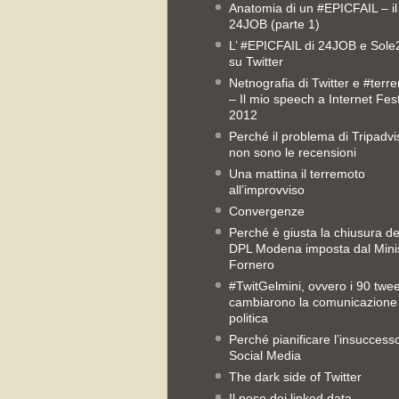
Anatomia di un #EPICFAIL – il
24JOB (parte 1)
L’ #EPICFAIL di 24JOB e Sol
su Twitter
Netnografia di Twitter e #terr
– Il mio speech a Internet Fest
2012
Perché il problema di Tripadvi
non sono le recensioni
Una mattina il terremoto
all’improvviso
Convergenze
Perché è giusta la chiusura del
DPL Modena imposta dal Mini
Fornero
#TwitGelmini, ovvero i 90 twe
cambiarono la comunicazione
politica
Perché pianificare l’insuccess
Social Media
The dark side of Twitter
Il peso dei linked data