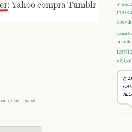
innova
marke
openda
semanti
social
territ
visual
E' 
CAM
ALL
zione
,
tumblr
,
yahoo