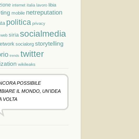
zione
libia
lavoro
internet
italia
netreputation
ting
mobile
politica
ta
privacy
socialmedia
siria
cweb
storytelling
network
socialorg
twitter
orio
trends
ization
wikileaks
ANCORA POSSIBILE
BIARE IL MONDO, UN'IDEA
A VOLTA