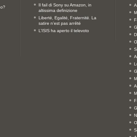
Il fail di Sony su Amazon, in
A
no?
altissima definizione
M
Liberté, Egalité, Fraternité. La
F
satire n’est pas arrêté
G
L’ISIS ha aperto il televoto
D
O
S
A
L
G
M
A
M
F
G
N
O
S