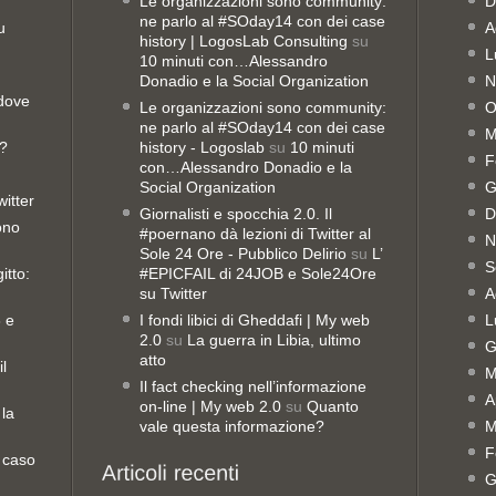
Le organizzazioni sono community:
D
ne parlo al #SOday14 con dei case
u
A
history | LogosLab Consulting
su
L
10 minuti con…Alessandro
Donadio e la Social Organization
N
 dove
Le organizzazioni sono community:
O
ne parlo al #SOday14 con dei case
M
o?
history - Logoslab
su
10 minuti
F
con…Alessandro Donadio e la
Social Organization
G
witter
Giornalisti e spocchia 2.0. Il
D
sono
#poernano dà lezioni di Twitter al
N
Sole 24 Ore - Pubblico Delirio
su
L’
S
itto:
#EPICFAIL di 24JOB e Sole24Ore
su Twitter
A
8 e
I fondi libici di Gheddafi | My web
L
2.0
su
La guerra in Libia, ultimo
G
atto
il
M
Il fact checking nell’informazione
A
on-line | My web 2.0
su
Quanto
 la
vale questa informazione?
M
F
 caso
G