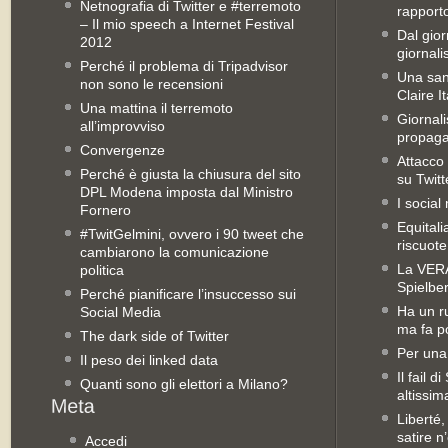
Netnografia di Twitter e #terremoto
rapporto 
– Il mio speech a Internet Festival
Dal gior
2012
giornali
Perché il problema di Tripadvisor
Una san
non sono le recensioni
Claire It
Una mattina il terremoto
Giornal
all’improvviso
propag
Convergenze
Attacco 
Perché è giusta la chiusura del sito
su Twitt
DPL Modena imposta dal Ministro
I social
Fornero
Equitali
#TwitGelmini, ovvero i 90 tweet che
riscuot
cambiarono la comunicazione
La VERA 
politica
Spielbe
Perché pianificare l’insuccesso sui
Ha un ru
Social Media
ma fa po
The dark side of Twitter
Per una
Il peso dei linked data
Il fail 
Quanti sono gli elettori a Milano?
altissim
Liberté,
satire n
Accedi