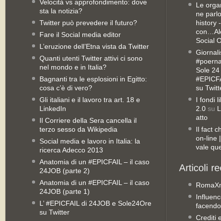
Velocità vs approfondimento: dove
Le orga
sta la notizia?
ne parl
Twitter può prevedere il futuro?
history 
con…Ale
Fare il Social media editor
Social 
L’eruzione dell’Etna vista da Twitter
Giornali
Quanti utenti Twitter attivi ci sono
#poernan
nel mondo e in Italia?
Sole 24 
Bagnanti tra le esplosioni in Egitto:
#EPICFA
cosa c’è di vero?
su Twitt
Gli italiani e il lavoro tra art. 18 e
I fondi 
LinkedIn
2.0
su
L
atto
Il Corriere della Sera cancella il
terzo sesso da Wikipedia
Il fact 
on-line
Social media e lavoro in Italia: la
vale qu
ricerca Adecco 2013
Anatomia di un #EPICFAIL – il caso
24JOB (parte 2)
Anatomia di un #EPICFAIL – il caso
RomaX
24JOB (parte 1)
Influenc
L’ #EPICFAIL di 24JOB e Sole24Ore
facendo
su Twitter
Crediti 