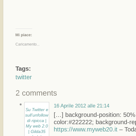
Caricamento...
Tags:
twitter
16 Aprile 2012 alle 21:14
Su Twitter e
[…] background-position: 50%
sull’unfollow
di ripicca |
color:#222222; background-rep
My web 2.0
https://www.myweb20.it
– Toda
| Gilda35