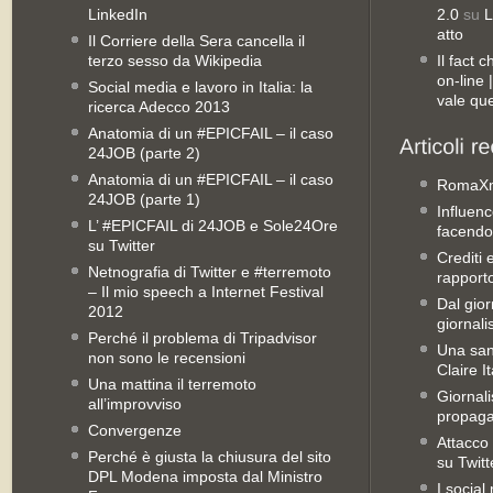
LinkedIn
2.0
su
L
atto
Il Corriere della Sera cancella il
terzo sesso da Wikipedia
Il fact 
on-line
Social media e lavoro in Italia: la
vale qu
ricerca Adecco 2013
Anatomia di un #EPICFAIL – il caso
24JOB (parte 2)
Anatomia di un #EPICFAIL – il caso
RomaX
24JOB (parte 1)
Influenc
L’ #EPICFAIL di 24JOB e Sole24Ore
facendo
su Twitter
Crediti 
Netnografia di Twitter e #terremoto
rapporto 
– Il mio speech a Internet Festival
Dal gior
2012
giornali
Perché il problema di Tripadvisor
Una san
non sono le recensioni
Claire It
Una mattina il terremoto
Giornal
all’improvviso
propag
Convergenze
Attacco 
Perché è giusta la chiusura del sito
su Twitt
DPL Modena imposta dal Ministro
I social