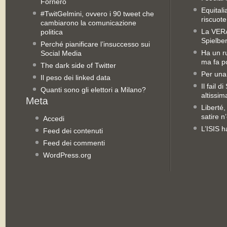
Fornero
Equitali
#TwitGelmini, ovvero i 90 tweet che
riscuot
cambiarono la comunicazione
La VERA 
politica
Spielbe
Perché pianificare l’insuccesso sui
Ha un ru
Social Media
ma fa po
The dark side of Twitter
Per una
Il peso dei linked data
Il fail 
Quanti sono gli elettori a Milano?
altissim
Liberté,
satire n
Accedi
L’ISIS h
Feed dei contenuti
Feed dei commenti
WordPress.org