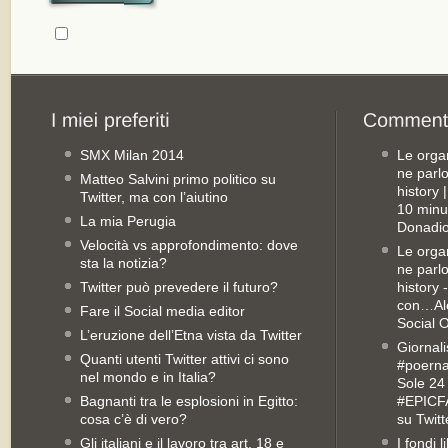
SMX Milan 2014
Le orga
ne parl
Matteo Salvini primo politico su
history
Twitter, ma con l’aiutino
10 minu
La mia Perugia
Donadio
Velocità vs approfondimento: dove
Le orga
sta la notizia?
ne parl
Twitter può prevedere il futuro?
history 
con…Ale
Fare il Social media editor
Social 
L’eruzione dell’Etna vista da Twitter
Giornali
Quanti utenti Twitter attivi ci sono
#poernan
nel mondo e in Italia?
Sole 24 
Bagnanti tra le esplosioni in Egitto:
#EPICFA
cosa c’è di vero?
su Twitt
Gli italiani e il lavoro tra art. 18 e
I fondi 