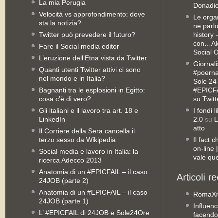
La mia Perugia
Donadio
Velocità vs approfondimento: dove
Le orga
sta la notizia?
ne parl
Twitter può prevedere il futuro?
history 
con…Ale
Fare il Social media editor
Social 
L’eruzione dell’Etna vista da Twitter
Giornali
Quanti utenti Twitter attivi ci sono
#poernan
nel mondo e in Italia?
Sole 24 
Bagnanti tra le esplosioni in Egitto:
#EPICFA
cosa c’è di vero?
su Twitt
Gli italiani e il lavoro tra art. 18 e
I fondi 
LinkedIn
2.0
su
L
atto
Il Corriere della Sera cancella il
terzo sesso da Wikipedia
Il fact 
on-line
Social media e lavoro in Italia: la
vale qu
ricerca Adecco 2013
Anatomia di un #EPICFAIL – il caso
24JOB (parte 2)
Anatomia di un #EPICFAIL – il caso
RomaX
24JOB (parte 1)
Influenc
L’ #EPICFAIL di 24JOB e Sole24Ore
facendo