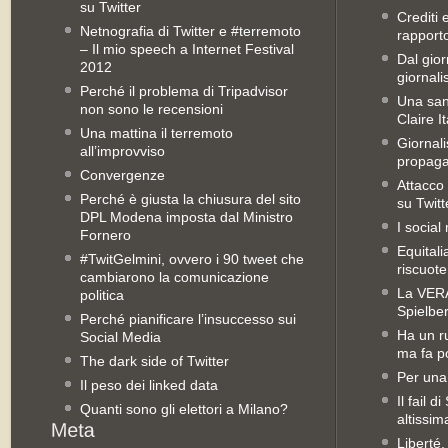
su Twitter
Crediti 
Netnografia di Twitter e #terremoto
rapporto 
– Il mio speech a Internet Festival
Dal gior
2012
giornali
Perché il problema di Tripadvisor
Una san
non sono le recensioni
Claire It
Una mattina il terremoto
Giornal
all’improvviso
propag
Convergenze
Attacco 
Perché è giusta la chiusura del sito
su Twitt
DPL Modena imposta dal Ministro
I social
Fornero
Equitali
#TwitGelmini, ovvero i 90 tweet che
riscuot
cambiarono la comunicazione
La VERA 
politica
Spielbe
Perché pianificare l’insuccesso sui
Ha un ru
Social Media
ma fa po
The dark side of Twitter
Per una
Il peso dei linked data
Il fail 
Quanti sono gli elettori a Milano?
altissim
Liberté,