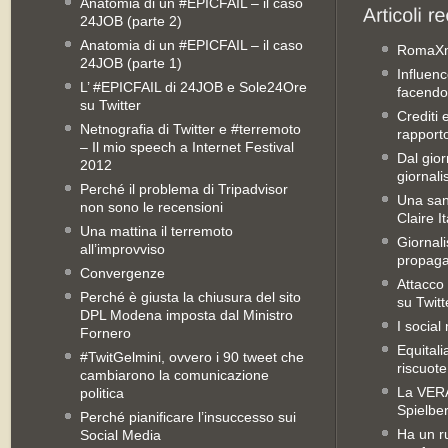
Anatomia di un #EPICFAIL – il caso
24JOB (parte 2)
Anatomia di un #EPICFAIL – il caso
RomaX
24JOB (parte 1)
Influenc
L’ #EPICFAIL di 24JOB e Sole24Ore
facendo
su Twitter
Crediti 
Netnografia di Twitter e #terremoto
rapporto 
– Il mio speech a Internet Festival
Dal gior
2012
giornali
Perché il problema di Tripadvisor
Una san
non sono le recensioni
Claire It
Una mattina il terremoto
Giornal
all’improvviso
propag
Convergenze
Attacco 
Perché è giusta la chiusura del sito
su Twitt
DPL Modena imposta dal Ministro
I social
Fornero
Equitali
#TwitGelmini, ovvero i 90 tweet che
riscuot
cambiarono la comunicazione
La VERA 
politica
Spielbe
Perché pianificare l’insuccesso sui
Ha un ru
Social Media