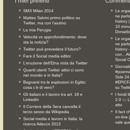
SMX Milan 2014
Le orga
ne parl
Matteo Salvini primo politico su
history
Twitter, ma con l’aiutino
10 minu
La mia Perugia
Donadio
Velocità vs approfondimento: dove
Le orga
sta la notizia?
ne parl
Twitter può prevedere il futuro?
history 
con…Ale
Fare il Social media editor
Social 
L’eruzione dell’Etna vista da Twitter
Giornali
Quanti utenti Twitter attivi ci sono
#poernan
nel mondo e in Italia?
Sole 24 
Bagnanti tra le esplosioni in Egitto:
#EPICFA
cosa c’è di vero?
su Twitt
Gli italiani e il lavoro tra art. 18 e
I fondi 
LinkedIn
2.0
su
L
atto
Il Corriere della Sera cancella il
terzo sesso da Wikipedia
Il fact 
on-line
Social media e lavoro in Italia: la
vale qu
ricerca Adecco 2013