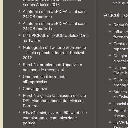
vale qu
ricerca Adecco 2013
Anatomia di un #EPICFAIL – il caso
24JOB (parte 2)
Anatomia di un #EPICFAIL – il caso
RomaX
24JOB (parte 1)
Influenc
L’ #EPICFAIL di 24JOB e Sole24Ore
facendo
su Twitter
Crediti 
Netnografia di Twitter e #terremoto
rapporto 
– Il mio speech a Internet Festival
Dal gior
2012
giornali
Perché il problema di Tripadvisor
Una san
non sono le recensioni
Claire It
Una mattina il terremoto
Giornal
all’improvviso
propag
Convergenze
Attacco 
Perché è giusta la chiusura del sito
su Twitt
DPL Modena imposta dal Ministro
I social
Fornero
Equitali
#TwitGelmini, ovvero i 90 tweet che
riscuot
cambiarono la comunicazione
La VERA 
politica
Spielbe