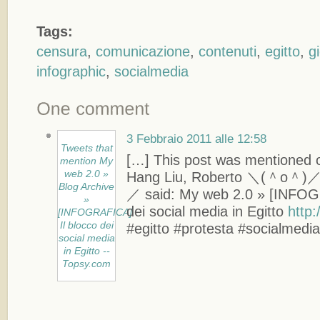
Tags:
censura
,
comunicazione
,
contenuti
,
egitto
,
g
infographic
,
socialmedia
3 Febbraio 2011 alle 12:58
Tweets that
[…] This post was mentioned o
mention My
web 2.0 »
Hang Liu, Roberto ＼(＾o＾)
Blog Archive
／ said: My web 2.0 » [INFOG
»
dei social media in Egitto
http:
[INFOGRAFICA]
Il blocco dei
#egitto #protesta #socialmedi
social media
in Egitto --
Topsy.com