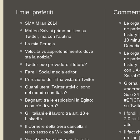
SMX Milan 2014
Le orga
ne parl
Matteo Salvini primo politico su
history
Twitter, ma con l’aiutino
10 minu
La mia Perugia
Donadio
Velocità vs approfondimento: dove
Le orga
sta la notizia?
ne parl
Twitter può prevedere il futuro?
history 
con…Ale
Fare il Social media editor
Social 
L’eruzione dell’Etna vista da Twitter
Giornali
Quanti utenti Twitter attivi ci sono
#poernan
nel mondo e in Italia?
Sole 24 
Bagnanti tra le esplosioni in Egitto:
#EPICFA
cosa c’è di vero?
su Twitt
Gli italiani e il lavoro tra art. 18 e
I fondi 
LinkedIn
2.0
su
L
atto
Il Corriere della Sera cancella il
terzo sesso da Wikipedia
Il fact 
on-line
Social media e lavoro in Italia: la