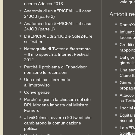
vale qu
ricerca Adecco 2013
Anatomia di un #EPICFAIL – il caso
24JOB (parte 2)
Anatomia di un #EPICFAIL – il caso
RomaX
24JOB (parte 1)
Influenc
L’ #EPICFAIL di 24JOB e Sole24Ore
facendo
su Twitter
Crediti 
Netnografia di Twitter e #terremoto
rapporto 
– Il mio speech a Internet Festival
Dal gior
2012
giornali
Perché il problema di Tripadvisor
Una san
non sono le recensioni
Claire It
Una mattina il terremoto
Giornal
all’improvviso
propag
Convergenze
Attacco 
Perché è giusta la chiusura del sito
su Twitt
DPL Modena imposta dal Ministro
I social
Fornero
Equitali
#TwitGelmini, ovvero i 90 tweet che
riscuot
cambiarono la comunicazione
La VERA 
politica
Spielbe