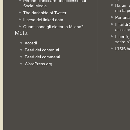
Perché pianificare l’insuccesso sui
Ha un ru
Social Media
ma fa po
The dark side of Twitter
Per una
Il peso dei linked data
Il fail 
Quanti sono gli elettori a Milano?
altissim
Liberté,
satire n
Accedi
L’ISIS h
Feed dei contenuti
Feed dei commenti
WordPress.org