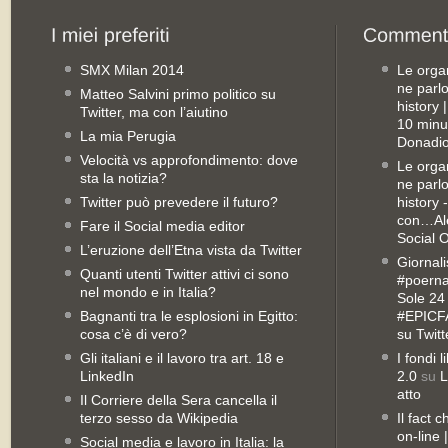
SMX Milan 2014
Le orga
ne parl
Matteo Salvini primo politico su
history
Twitter, ma con l’aiutino
10 minu
La mia Perugia
Donadio
Velocità vs approfondimento: dove
Le orga
sta la notizia?
ne parl
Twitter può prevedere il futuro?
history 
con…Ale
Fare il Social media editor
Social 
L’eruzione dell’Etna vista da Twitter
Giornali
Quanti utenti Twitter attivi ci sono
#poernan
nel mondo e in Italia?
Sole 24 
Bagnanti tra le esplosioni in Egitto:
#EPICFA
cosa c’è di vero?
su Twitt
Gli italiani e il lavoro tra art. 18 e
I fondi 
LinkedIn
2.0
su
L
atto
Il Corriere della Sera cancella il
terzo sesso da Wikipedia
Il fact 
on-line
Social media e lavoro in Italia: la