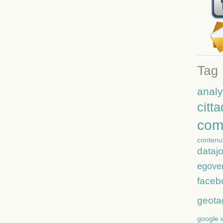
analy
citt
com
contenut
dataj
egove
faceb
geota
google
i