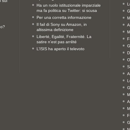
o sui
L
Ha un ruolo istituzionale imparziale
ma fa politica su Twitter: si scusa
G
Per una corretta informazione
M
Il fail di Sony su Amazon, in
A
no?
altissima definizione
M
Liberté, Egalité, Fraternité. La
F
satire n’est pas arrêté
G
L’ISIS ha aperto il televoto
D
O
S
A
L
G
M
A
M
F
G
N