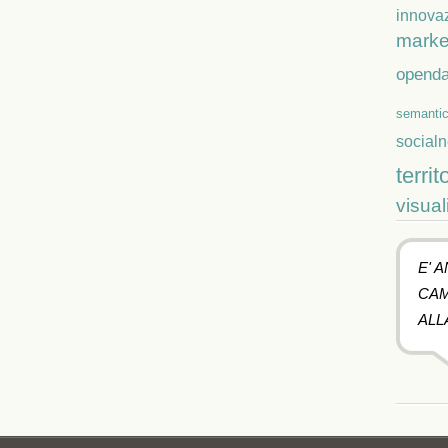
innova
marke
openda
semanti
social
territ
visual
E' 
CAM
ALL