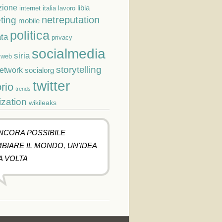
zione
libia
lavoro
internet
italia
netreputation
ting
mobile
politica
ta
privacy
socialmedia
siria
cweb
storytelling
network
socialorg
twitter
orio
trends
ization
wikileaks
ANCORA POSSIBILE
BIARE IL MONDO, UN'IDEA
A VOLTA