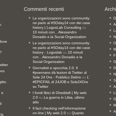
Le organizzazioni sono community:
D
ne parlo al #SOday14 con dei case
u
A
history | LogosLab Consulting
su
L
10 minuti con…Alessandro
Donadio e la Social Organization
N
 dove
Le organizzazioni sono community:
O
ne parlo al #SOday14 con dei case
M
o?
history - Logoslab
su
10 minuti
F
con…Alessandro Donadio e la
Social Organization
G
witter
Giornalisti e spocchia 2.0. Il
D
sono
#poernano dà lezioni di Twitter al
N
Sole 24 Ore - Pubblico Delirio
su
L’
S
itto:
#EPICFAIL di 24JOB e Sole24Ore
su Twitter
A
8 e
I fondi libici di Gheddafi | My web
L
2.0
su
La guerra in Libia, ultimo
G
atto
il
M
Il fact checking nell’informazione
A
on-line | My web 2.0
su
Quanto
 la