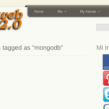
Home
Me
My friends