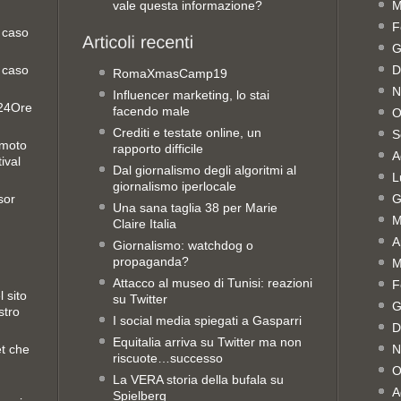
vale questa informazione?
M
F
 caso
G
 caso
D
RomaXmasCamp19
N
Influencer marketing, lo stai
e24Ore
facendo male
O
Crediti e testate online, un
S
emoto
rapporto difficile
A
ival
Dal giornalismo degli algoritmi al
L
giornalismo iperlocale
sor
G
Una sana taglia 38 per Marie
M
Claire Italia
A
Giornalismo: watchdog o
propaganda?
M
Attacco al museo di Tunisi: reazioni
F
 sito
su Twitter
G
stro
I social media spiegati a Gasparri
D
Equitalia arriva su Twitter ma non
et che
N
riscuote…successo
O
La VERA storia della bufala su
A
Spielberg