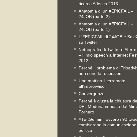
ricerca Adecco 2013
Anatomia di un #EPICFAIL – il
24JOB (parte 2)
Anatomia di un #EPICFAIL – il
24JOB (parte 1)
L’ #EPICFAIL di 24JOB e Sol
su Twitter
Netnografia di Twitter e #terr
– Il mio speech a Internet Fest
2012
Perché il problema di Tripadvi
non sono le recensioni
Una mattina il terremoto
all’improvviso
Convergenze
Perché è giusta la chiusura del
DPL Modena imposta dal Mini
Fornero
#TwitGelmini, ovvero i 90 twe
cambiarono la comunicazione
politica