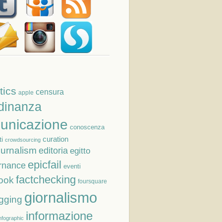
tics
censura
apple
adinanza
unicazione
conoscenza
curation
i
crowdsourcing
ournalism
editoria
egitto
epicfail
rnance
eventi
factchecking
ook
foursquare
giornalismo
gging
informazione
nfographic