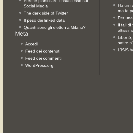
Perché pianificare l’insuccesso sui
Ha un ru
Social Media
ma fa po
The dark side of Twitter
Per una
Il peso dei linked data
Il fail 
Quanti sono gli elettori a Milano?
altissim
Liberté,
satire n
Accedi
L’ISIS h
Feed dei contenuti
Feed dei commenti
WordPress.org