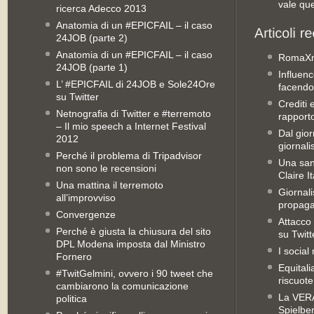
vale qu
ricerca Adecco 2013
Anatomia di un #EPICFAIL – il caso
24JOB (parte 2)
Anatomia di un #EPICFAIL – il caso
RomaX
24JOB (parte 1)
Influenc
L’ #EPICFAIL di 24JOB e Sole24Ore
facendo
su Twitter
Crediti 
Netnografia di Twitter e #terremoto
rapporto 
– Il mio speech a Internet Festival
Dal gior
2012
giornali
Perché il problema di Tripadvisor
Una san
non sono le recensioni
Claire It
Una mattina il terremoto
Giornal
all’improvviso
propag
Convergenze
Attacco 
Perché è giusta la chiusura del sito
su Twitt
DPL Modena imposta dal Ministro
I social
Fornero
Equitali
#TwitGelmini, ovvero i 90 tweet che
riscuot
cambiarono la comunicazione
La VERA 
politica
Spielbe