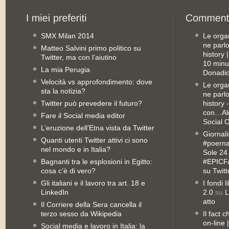
SMX Milan 2014
Le orga
ne parl
Matteo Salvini primo politico su
history
Twitter, ma con l’aiutino
10 minu
La mia Perugia
Donadio
Velocità vs approfondimento: dove
Le orga
sta la notizia?
ne parl
Twitter può prevedere il futuro?
history 
con…Ale
Fare il Social media editor
Social 
L’eruzione dell’Etna vista da Twitter
Giornali
Quanti utenti Twitter attivi ci sono
#poernan
nel mondo e in Italia?
Sole 24 
Bagnanti tra le esplosioni in Egitto:
#EPICFA
cosa c’è di vero?
su Twitt
Gli italiani e il lavoro tra art. 18 e
I fondi 
LinkedIn
2.0
su
L
atto
Il Corriere della Sera cancella il
terzo sesso da Wikipedia
Il fact 
on-line
Social media e lavoro in Italia: la