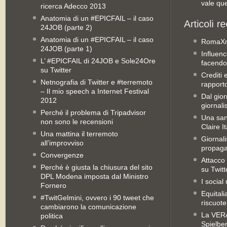
vale qu
ricerca Adecco 2013
Anatomia di un #EPICFAIL – il caso
24JOB (parte 2)
Anatomia di un #EPICFAIL – il caso
RomaX
24JOB (parte 1)
Influenc
L’ #EPICFAIL di 24JOB e Sole24Ore
facendo
su Twitter
Crediti 
Netnografia di Twitter e #terremoto
rapporto 
– Il mio speech a Internet Festival
Dal gior
2012
giornali
Perché il problema di Tripadvisor
Una san
non sono le recensioni
Claire It
Una mattina il terremoto
Giornal
all’improvviso
propag
Convergenze
Attacco 
Perché è giusta la chiusura del sito
su Twitt
DPL Modena imposta dal Ministro
I social
Fornero
Equitali
#TwitGelmini, ovvero i 90 tweet che
riscuot
cambiarono la comunicazione
La VERA 
politica
Spielbe