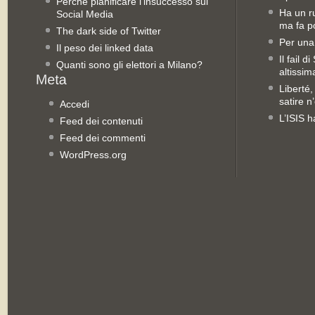
Perché pianificare l’insuccesso sui
Ha un ru
Social Media
ma fa po
The dark side of Twitter
Per una
Il peso dei linked data
Il fail 
Quanti sono gli elettori a Milano?
altissim
Liberté,
satire n
Accedi
L’ISIS h
Feed dei contenuti
Feed dei commenti
WordPress.org