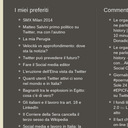
SMX Milan 2014
Le orga
ne parl
Matteo Salvini primo politico su
history
Twitter, ma con l’aiutino
10 minu
La mia Perugia
Donadio
Velocità vs approfondimento: dove
Le orga
sta la notizia?
ne parl
Twitter può prevedere il futuro?
history 
con…Ale
Fare il Social media editor
Social 
L’eruzione dell’Etna vista da Twitter
Giornali
Quanti utenti Twitter attivi ci sono
#poernan
nel mondo e in Italia?
Sole 24 
Bagnanti tra le esplosioni in Egitto:
#EPICFA
cosa c’è di vero?
su Twitt
Gli italiani e il lavoro tra art. 18 e
I fondi 
LinkedIn
2.0
su
L
atto
Il Corriere della Sera cancella il
terzo sesso da Wikipedia
Il fact 
on-line
Social media e lavoro in Italia: la