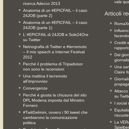
vale qu
ricerca Adecco 2013
Anatomia di un #EPICFAIL – il caso
24JOB (parte 2)
Anatomia di un #EPICFAIL – il caso
RomaX
24JOB (parte 1)
Influenc
L’ #EPICFAIL di 24JOB e Sole24Ore
facendo
su Twitter
Crediti 
Netnografia di Twitter e #terremoto
rapporto 
– Il mio speech a Internet Festival
Dal gior
2012
giornali
Perché il problema di Tripadvisor
Una san
non sono le recensioni
Claire It
Una mattina il terremoto
Giornal
all’improvviso
propag
Convergenze
Attacco 
Perché è giusta la chiusura del sito
su Twitt
DPL Modena imposta dal Ministro
I social
Fornero
Equitali
#TwitGelmini, ovvero i 90 tweet che
riscuot
cambiarono la comunicazione
La VERA 
politica
Spielbe