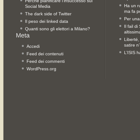
Perché pianificare l’insuccesso sui
Ha un ru
Social Media
ma fa po
The dark side of Twitter
Per una
Il peso dei linked data
Il fail 
Quanti sono gli elettori a Milano?
altissim
Liberté,
satire n
Accedi
L’ISIS h
Feed dei contenuti
Feed dei commenti
WordPress.org