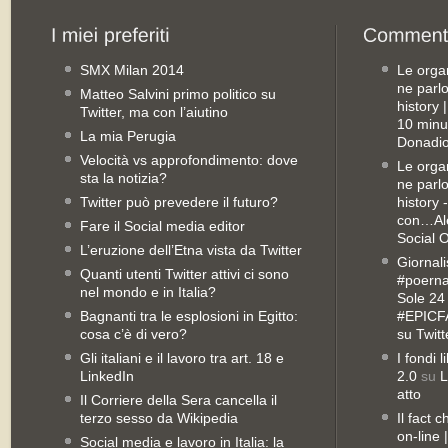
SMX Milan 2014
Le orga
ne parl
Matteo Salvini primo politico su
history
Twitter, ma con l’aiutino
10 minu
La mia Perugia
Donadio
Velocità vs approfondimento: dove
Le orga
sta la notizia?
ne parl
Twitter può prevedere il futuro?
history 
con…Ale
Fare il Social media editor
Social 
L’eruzione dell’Etna vista da Twitter
Giornali
Quanti utenti Twitter attivi ci sono
#poernan
nel mondo e in Italia?
Sole 24 
Bagnanti tra le esplosioni in Egitto:
#EPICFA
cosa c’è di vero?
su Twitt
Gli italiani e il lavoro tra art. 18 e
I fondi 
LinkedIn
2.0
su
L
atto
Il Corriere della Sera cancella il
terzo sesso da Wikipedia
Il fact 
on-line
Social media e lavoro in Italia: la