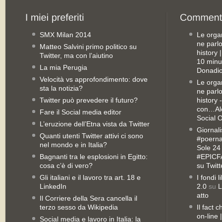
SMX Milan 2014
Le orga
ne parl
Matteo Salvini primo politico su
history
Twitter, ma con l’aiutino
10 minu
La mia Perugia
Donadio
Velocità vs approfondimento: dove
Le orga
sta la notizia?
ne parl
Twitter può prevedere il futuro?
history 
con…Ale
Fare il Social media editor
Social 
L’eruzione dell’Etna vista da Twitter
Giornali
Quanti utenti Twitter attivi ci sono
#poernan
nel mondo e in Italia?
Sole 24 
Bagnanti tra le esplosioni in Egitto:
#EPICFA
cosa c’è di vero?
su Twitt
Gli italiani e il lavoro tra art. 18 e
I fondi 
LinkedIn
2.0
su
L
atto
Il Corriere della Sera cancella il
terzo sesso da Wikipedia
Il fact 
on-line
Social media e lavoro in Italia: la