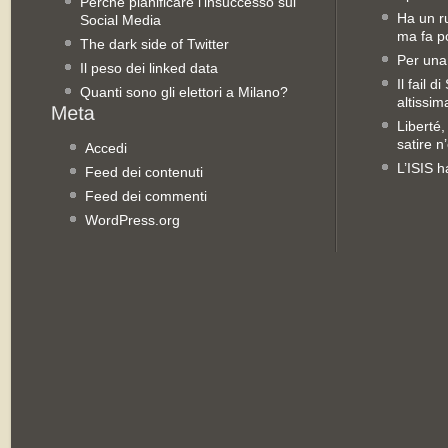
Perché pianificare l’insuccesso sui
Ha un ru
Social Media
ma fa po
The dark side of Twitter
Per una
Il peso dei linked data
Il fail 
Quanti sono gli elettori a Milano?
altissim
Liberté,
satire n
Accedi
L’ISIS h
Feed dei contenuti
Feed dei commenti
WordPress.org