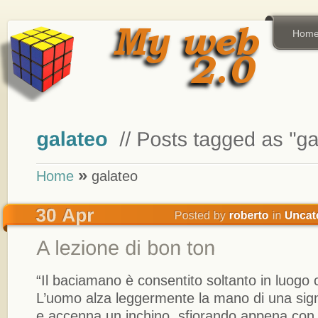
Hom
»
Home
galateo
“Il baciamano è consentito soltanto in luogo 
L’uomo alza leggermente la mano di una sig
e accenna un inchino, sfiorando appena con 