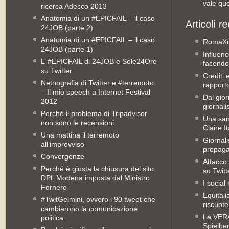
vale qu
ricerca Adecco 2013
Anatomia di un #EPICFAIL – il caso
24JOB (parte 2)
Anatomia di un #EPICFAIL – il caso
RomaX
24JOB (parte 1)
Influenc
L’ #EPICFAIL di 24JOB e Sole24Ore
facendo
su Twitter
Crediti 
Netnografia di Twitter e #terremoto
rapporto 
– Il mio speech a Internet Festival
Dal gior
2012
giornali
Perché il problema di Tripadvisor
Una san
non sono le recensioni
Claire It
Una mattina il terremoto
Giornal
all’improvviso
propag
Convergenze
Attacco 
Perché è giusta la chiusura del sito
su Twitt
DPL Modena imposta dal Ministro
I social
Fornero
Equitali
#TwitGelmini, ovvero i 90 tweet che
riscuot
cambiarono la comunicazione
La VERA 
politica
Spielbe