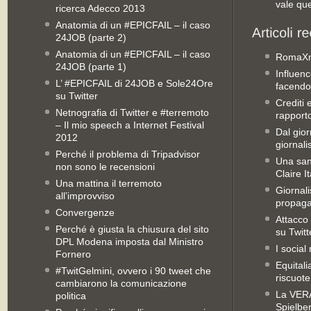
vale qu
ricerca Adecco 2013
Anatomia di un #EPICFAIL – il caso
24JOB (parte 2)
Anatomia di un #EPICFAIL – il caso
RomaX
24JOB (parte 1)
Influenc
L’ #EPICFAIL di 24JOB e Sole24Ore
facendo
su Twitter
Crediti 
Netnografia di Twitter e #terremoto
rapporto 
– Il mio speech a Internet Festival
Dal gior
2012
giornali
Perché il problema di Tripadvisor
Una san
non sono le recensioni
Claire It
Una mattina il terremoto
Giornal
all’improvviso
propag
Convergenze
Attacco 
Perché è giusta la chiusura del sito
su Twitt
DPL Modena imposta dal Ministro
I social
Fornero
Equitali
#TwitGelmini, ovvero i 90 tweet che
riscuot
cambiarono la comunicazione
La VERA 
politica
Spielbe