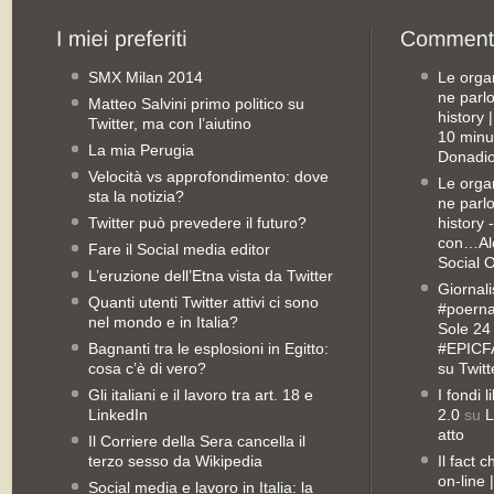
SMX Milan 2014
Le orga
ne parl
Matteo Salvini primo politico su
history
Twitter, ma con l’aiutino
10 minu
La mia Perugia
Donadio
Velocità vs approfondimento: dove
Le orga
sta la notizia?
ne parl
Twitter può prevedere il futuro?
history 
con…Ale
Fare il Social media editor
Social 
L’eruzione dell’Etna vista da Twitter
Giornali
Quanti utenti Twitter attivi ci sono
#poernan
nel mondo e in Italia?
Sole 24 
Bagnanti tra le esplosioni in Egitto:
#EPICFA
cosa c’è di vero?
su Twitt
Gli italiani e il lavoro tra art. 18 e
I fondi 
LinkedIn
2.0
su
L
atto
Il Corriere della Sera cancella il
terzo sesso da Wikipedia
Il fact 
on-line
Social media e lavoro in Italia: la