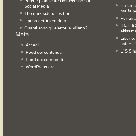
Perché pianificare l’insuccesso sui
Ha un ru
Social Media
ma fa po
The dark side of Twitter
Per una
Il peso dei linked data
Il fail 
Quanti sono gli elettori a Milano?
altissim
Liberté,
satire n
Accedi
L’ISIS h
Feed dei contenuti
Feed dei commenti
WordPress.org