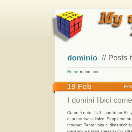
»
Home
dominio
Come è noto, l’URL shortener Bit.l
di primo livello libico. Sappiamo a
Internet. Tante volte ci dimentichi
Facebok – passa spessissimo attra