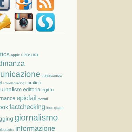
tics
censura
apple
adinanza
unicazione
conoscenza
curation
i
crowdsourcing
ournalism
editoria
egitto
epicfail
rnance
eventi
factchecking
ook
foursquare
giornalismo
gging
informazione
nfographic