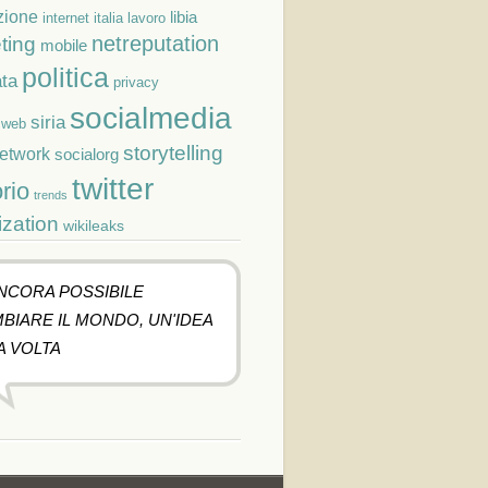
zione
libia
lavoro
internet
italia
netreputation
ting
mobile
politica
ta
privacy
socialmedia
siria
cweb
storytelling
network
socialorg
twitter
orio
trends
ization
wikileaks
ANCORA POSSIBILE
BIARE IL MONDO, UN'IDEA
A VOLTA