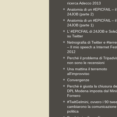
ricerca Adecco 2013
Anatomia di un #EPICFAIL – il
24JOB (parte 2)
Anatomia di un #EPICFAIL – il
24JOB (parte 1)
L’ #EPICFAIL di 24JOB e Sol
su Twitter
Netnografia di Twitter e #terr
– Il mio speech a Internet Fest
2012
Perché il problema di Tripadvi
non sono le recensioni
Una mattina il terremoto
all’improvviso
Convergenze
Perché è giusta la chiusura del
DPL Modena imposta dal Mini
Fornero
#TwitGelmini, ovvero i 90 twe
cambiarono la comunicazione
politica