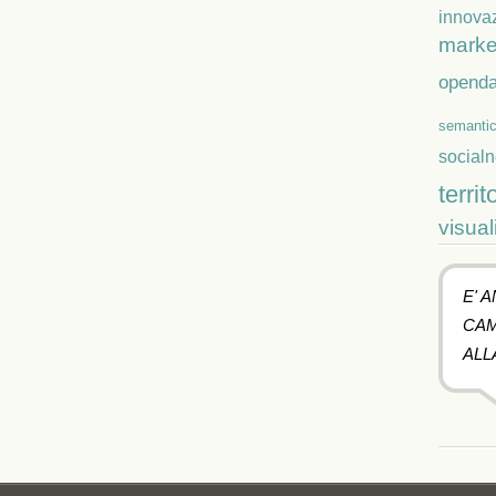
innova
marke
openda
semanti
social
territ
visual
E' 
CAM
ALL