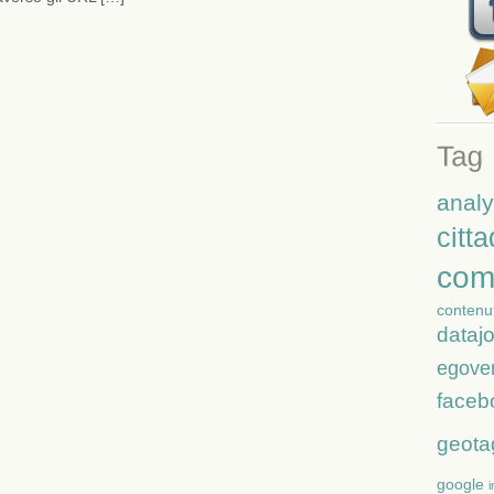
analy
citt
com
contenut
dataj
egove
faceb
geota
google
i