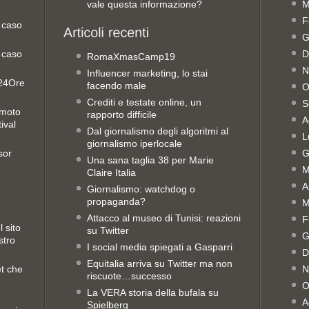
vale questa informazione?
M
F
 caso
G
 caso
D
RomaXmasCamp19
N
Influencer marketing, lo stai
e24Ore
facendo male
O
Crediti e testate online, un
S
emoto
rapporto difficile
A
ival
Dal giornalismo degli algoritmi al
L
giornalismo iperlocale
sor
G
Una sana taglia 38 per Marie
M
Claire Italia
A
Giornalismo: watchdog o
propaganda?
M
Attacco al museo di Tunisi: reazioni
F
 sito
su Twitter
G
stro
I social media spiegati a Gasparri
D
Equitalia arriva su Twitter ma non
et che
N
riscuote…successo
O
La VERA storia della bufala su
A
Spielberg