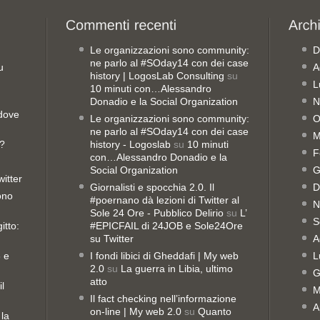
Le organizzazioni sono community:
D
ne parlo al #SOday14 con dei case
u
A
history | LogosLab Consulting
su
L
10 minuti con…Alessandro
Donadio e la Social Organization
N
 dove
Le organizzazioni sono community:
O
ne parlo al #SOday14 con dei case
M
o?
history - Logoslab
su
10 minuti
F
con…Alessandro Donadio e la
Social Organization
G
witter
Giornalisti e spocchia 2.0. Il
D
sono
#poernano dà lezioni di Twitter al
N
Sole 24 Ore - Pubblico Delirio
su
L’
S
itto:
#EPICFAIL di 24JOB e Sole24Ore
su Twitter
A
8 e
I fondi libici di Gheddafi | My web
L
2.0
su
La guerra in Libia, ultimo
G
atto
il
M
Il fact checking nell’informazione
A
on-line | My web 2.0
su
Quanto
 la