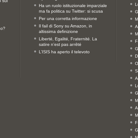
o sui
L
Ha un ruolo istituzionale imparziale
ma fa politica su Twitter: si scusa
G
Per una corretta informazione
M
Il fail di Sony su Amazon, in
A
no?
altissima definizione
M
Liberté, Egalité, Fraternité. La
F
satire n’est pas arrêté
G
L’ISIS ha aperto il televoto
D
O
S
A
L
G
M
A
M
F
G
N