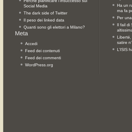
Perché pianificare l’insuccesso sui
Ha un ru
Social Media
ma fa po
The dark side of Twitter
Per una
Il peso dei linked data
Il fail 
Quanti sono gli elettori a Milano?
altissim
Liberté,
satire n
Accedi
L’ISIS h
Feed dei contenuti
Feed dei commenti
WordPress.org