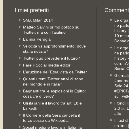
SMX Milan 2014
Le orga
ne parl
Matteo Salvini primo politico su
history
Twitter, ma con l’aiutino
10 minu
La mia Perugia
Donadio
Velocità vs approfondimento: dove
Le orga
sta la notizia?
ne parl
Twitter può prevedere il futuro?
history 
con…Ale
Fare il Social media editor
Social 
L’eruzione dell’Etna vista da Twitter
Giornali
Quanti utenti Twitter attivi ci sono
#poernan
nel mondo e in Italia?
Sole 24 
Bagnanti tra le esplosioni in Egitto:
#EPICFA
cosa c’è di vero?
su Twitt
Gli italiani e il lavoro tra art. 18 e
I fondi 
LinkedIn
2.0
su
L
atto
Il Corriere della Sera cancella il
terzo sesso da Wikipedia
Il fact 
on-line
Social media e lavoro in Italia: la