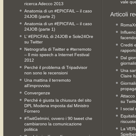
vale qu
ricerca Adecco 2013
Anatomia di un #EPICFAIL – il caso
24JOB (parte 2)
Anatomia di un #EPICFAIL – il caso
RomaX
24JOB (parte 1)
Influenc
L’ #EPICFAIL di 24JOB e Sole24Ore
facendo
su Twitter
Crediti 
Netnografia di Twitter e #terremoto
rapporto 
– Il mio speech a Internet Festival
Dal gior
2012
giornali
Perché il problema di Tripadvisor
Una san
non sono le recensioni
Claire It
Una mattina il terremoto
Giornal
all’improvviso
propag
Convergenze
Attacco 
Perché è giusta la chiusura del sito
su Twitt
DPL Modena imposta dal Ministro
I social
Fornero
Equitali
#TwitGelmini, ovvero i 90 tweet che
riscuot
cambiarono la comunicazione
La VERA 
politica
Spielbe