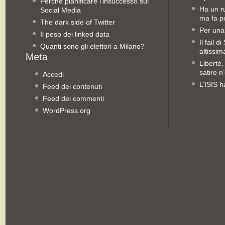
Perché pianificare l’insuccesso sui
Ha un ru
Social Media
ma fa po
The dark side of Twitter
Per una
Il peso dei linked data
Il fail 
Quanti sono gli elettori a Milano?
altissim
Liberté,
satire n
Accedi
L’ISIS h
Feed dei contenuti
Feed dei commenti
WordPress.org