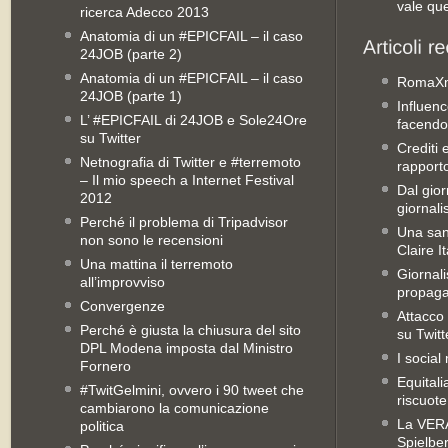
vale qu
ricerca Adecco 2013
Anatomia di un #EPICFAIL – il caso
24JOB (parte 2)
Anatomia di un #EPICFAIL – il caso
RomaX
24JOB (parte 1)
Influenc
L’ #EPICFAIL di 24JOB e Sole24Ore
facendo
su Twitter
Crediti 
Netnografia di Twitter e #terremoto
rapporto 
– Il mio speech a Internet Festival
Dal gior
2012
giornali
Perché il problema di Tripadvisor
Una san
non sono le recensioni
Claire It
Una mattina il terremoto
Giornal
all’improvviso
propag
Convergenze
Attacco 
Perché è giusta la chiusura del sito
su Twitt
DPL Modena imposta dal Ministro
I social
Fornero
Equitali
#TwitGelmini, ovvero i 90 tweet che
riscuot
cambiarono la comunicazione
La VERA 
politica
Spielbe