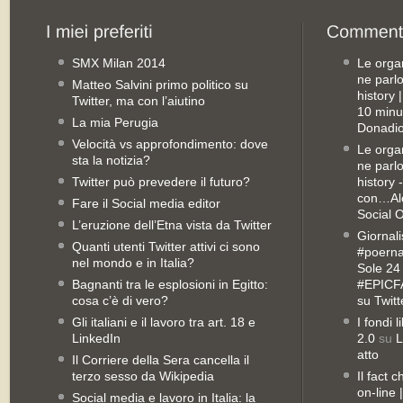
SMX Milan 2014
Le orga
ne parl
Matteo Salvini primo politico su
history
Twitter, ma con l’aiutino
10 minu
La mia Perugia
Donadio
Velocità vs approfondimento: dove
Le orga
sta la notizia?
ne parl
Twitter può prevedere il futuro?
history 
con…Ale
Fare il Social media editor
Social 
L’eruzione dell’Etna vista da Twitter
Giornali
Quanti utenti Twitter attivi ci sono
#poernan
nel mondo e in Italia?
Sole 24 
Bagnanti tra le esplosioni in Egitto:
#EPICFA
cosa c’è di vero?
su Twitt
Gli italiani e il lavoro tra art. 18 e
I fondi 
LinkedIn
2.0
su
L
atto
Il Corriere della Sera cancella il
terzo sesso da Wikipedia
Il fact 
on-line
Social media e lavoro in Italia: la