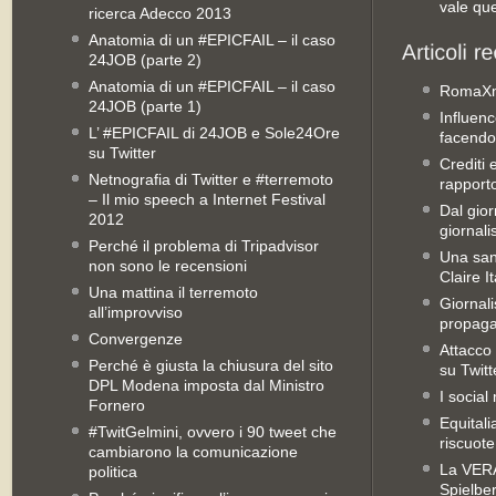
vale qu
ricerca Adecco 2013
Anatomia di un #EPICFAIL – il caso
24JOB (parte 2)
Anatomia di un #EPICFAIL – il caso
RomaX
24JOB (parte 1)
Influenc
L’ #EPICFAIL di 24JOB e Sole24Ore
facendo
su Twitter
Crediti 
Netnografia di Twitter e #terremoto
rapporto 
– Il mio speech a Internet Festival
Dal gior
2012
giornali
Perché il problema di Tripadvisor
Una san
non sono le recensioni
Claire It
Una mattina il terremoto
Giornal
all’improvviso
propag
Convergenze
Attacco 
Perché è giusta la chiusura del sito
su Twitt
DPL Modena imposta dal Ministro
I social
Fornero
Equitali
#TwitGelmini, ovvero i 90 tweet che
riscuot
cambiarono la comunicazione
La VERA 
politica
Spielbe