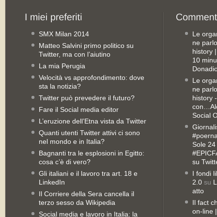
SMX Milan 2014
Le orga
ne parl
Matteo Salvini primo politico su
history
Twitter, ma con l’aiutino
10 minu
La mia Perugia
Donadio
Velocità vs approfondimento: dove
Le orga
sta la notizia?
ne parl
Twitter può prevedere il futuro?
history 
con…Ale
Fare il Social media editor
Social 
L’eruzione dell’Etna vista da Twitter
Giornali
Quanti utenti Twitter attivi ci sono
#poernan
nel mondo e in Italia?
Sole 24 
Bagnanti tra le esplosioni in Egitto:
#EPICFA
cosa c’è di vero?
su Twitt
Gli italiani e il lavoro tra art. 18 e
I fondi 
LinkedIn
2.0
su
L
atto
Il Corriere della Sera cancella il
terzo sesso da Wikipedia
Il fact 
on-line
Social media e lavoro in Italia: la