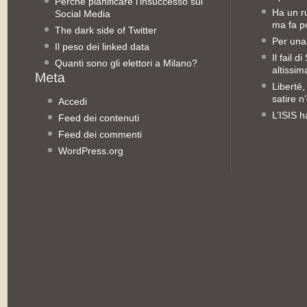
Perché pianificare l’insuccesso sui
Ha un ru
Social Media
ma fa po
The dark side of Twitter
Per una
Il peso dei linked data
Il fail 
Quanti sono gli elettori a Milano?
altissim
Liberté,
satire n
Accedi
L’ISIS h
Feed dei contenuti
Feed dei commenti
WordPress.org