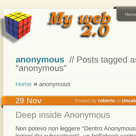
Hom
»
Home
anonymous
Non potevo non leggere “Dentro Anonymous.
legioni dei cyberattivisti“, un bell’ebook scrit