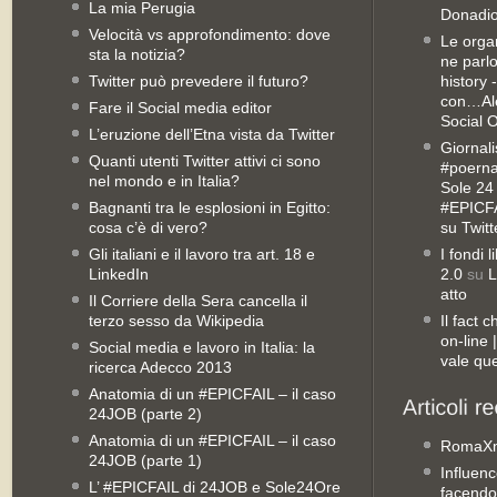
La mia Perugia
Donadio
Velocità vs approfondimento: dove
Le orga
sta la notizia?
ne parl
Twitter può prevedere il futuro?
history 
con…Ale
Fare il Social media editor
Social 
L’eruzione dell’Etna vista da Twitter
Giornali
Quanti utenti Twitter attivi ci sono
#poernan
nel mondo e in Italia?
Sole 24 
Bagnanti tra le esplosioni in Egitto:
#EPICFA
cosa c’è di vero?
su Twitt
Gli italiani e il lavoro tra art. 18 e
I fondi 
LinkedIn
2.0
su
L
atto
Il Corriere della Sera cancella il
terzo sesso da Wikipedia
Il fact 
on-line
Social media e lavoro in Italia: la
vale qu
ricerca Adecco 2013
Anatomia di un #EPICFAIL – il caso
24JOB (parte 2)
Anatomia di un #EPICFAIL – il caso
RomaX
24JOB (parte 1)
Influenc
L’ #EPICFAIL di 24JOB e Sole24Ore
facendo