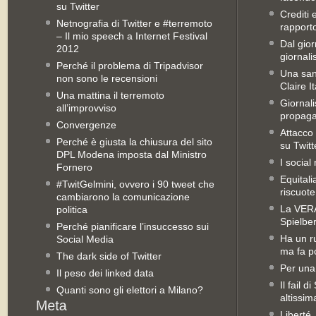
su Twitter
Crediti 
Netnografia di Twitter e #terremoto
rapporto 
– Il mio speech a Internet Festival
Dal gior
2012
giornali
Perché il problema di Tripadvisor
Una san
non sono le recensioni
Claire It
Una mattina il terremoto
Giornal
all’improvviso
propag
Convergenze
Attacco 
Perché è giusta la chiusura del sito
su Twitt
DPL Modena imposta dal Ministro
I social
Fornero
Equitali
#TwitGelmini, ovvero i 90 tweet che
riscuot
cambiarono la comunicazione
La VERA 
politica
Spielbe
Perché pianificare l’insuccesso sui
Ha un ru
Social Media
ma fa po
The dark side of Twitter
Per una
Il peso dei linked data
Il fail 
Quanti sono gli elettori a Milano?
altissim
Liberté,